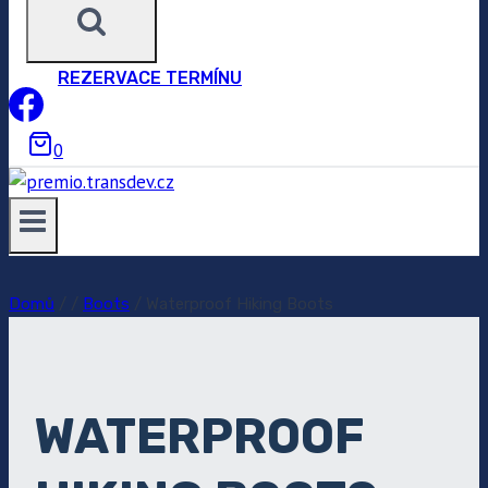
REZERVACE TERMÍNU
0
Domů
/
/
Boots
/
Waterproof Hiking Boots
WATERPROOF